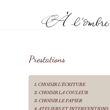
Prestations
1. CHOISIR L'ÉCRITURE
2. CHOISIR LA COULEUR
3. CHOISIR LE PAPIER
4. ATELIERS ET INTERVENTIONS